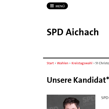
MENÜ
SPD Aichach
Start
›
Wahlen
›
Kreistagswahl
›
51 Chris
Unsere Kandidat*
SPD-